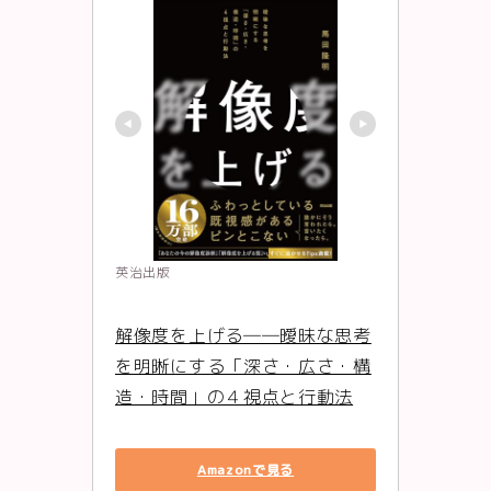
英治出版
解像度を上げる――曖昧な思考
を明晰にする「深さ・広さ・構
造・時間」の４視点と行動法
Amazonで見る