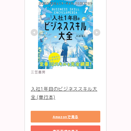
三笠書房
入社1年目のビジネススキル大
全 (単行本)
Amazonで見る