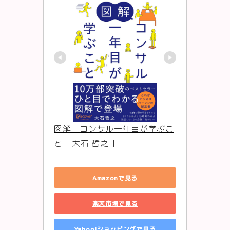
図解　コンサル一年目が学ぶこ
と [ 大石 哲之 ]
Amazonで見る
楽天市場で見る
Yahoo!ショッピングで見る