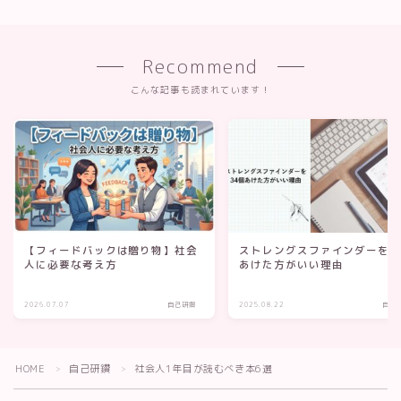
Recommend
こんな記事も読まれています！
【フィードバックは贈り物】社会
ストレングスファインダーを3
人に必要な考え方
あけた方がいい理由
2026.07.07
自己研鑽
2025.08.22
自己
Follow Me
HOME
自己研鑽
社会人1年目が読むべき本6選
＞
＞