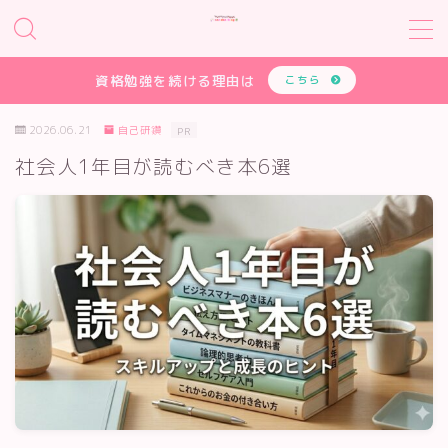
MENU
資格勉強を続ける理由は
こちら
2026.06.21
自己研鑽
PR
HOME
社会人1年目が読むべき本6選
大学生
就活
学び
受験
自己研鑽
資格