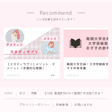
Recommend
こんな記事も読まれています！
【スタディサプリ】メリット・デ
難関大学合格！大学受験数学
メリット〈本質的な理解〉
すすめ参考書
2025.05.14
受験
2025.05.07
Follow Me
HOME
学び
受験
【Z会】通信教材のみで難関大学合格できる？
＞
＞
＞
プライバシーポリシー
免責事項
お問い合わせ