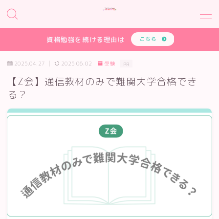
MENU
資格勉強を続ける理由は
こちら
2025.04.27
2025.06.02
受験
PR
HOME
【Z会】通信教材のみで難関大学合格でき
る？
大学生
就活
学び
受験
自己研鑽
資格