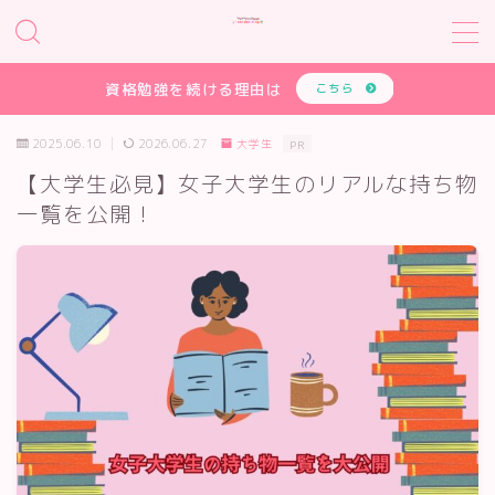
MENU
資格勉強を続ける理由は
こちら
2025.06.10
2026.06.27
大学生
PR
HOME
【大学生必見】女子大学生のリアルな持ち物
一覧を公開！
大学生
就活
学び
受験
自己研鑽
資格