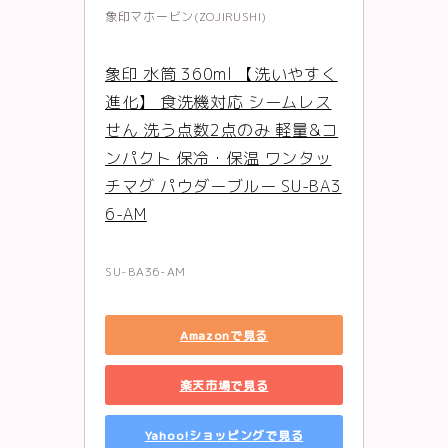
象印マホービン(ZOJIRUSHI)
象印 水筒 360ml 【洗いやすく
進化】 食洗機対応 シームレス
せん 洗う点数2点のみ 軽量&コ
ンパクト 保冷・保温 ワンタッ
チマグ パウダーブルー SU-BA3
6-AM
SU-BA36-AM
Amazonで見る
楽天市場で見る
Yahoo!ショッピングで見る