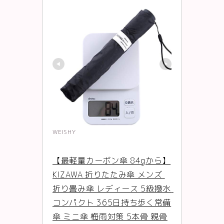
WEISHY
【最軽量カーボン傘 84gから】
KIZAWA 折りたたみ傘 メンズ 
折り畳み傘 レディース 5級撥水 
コンパクト 365日持ち歩く常備
傘 ミニ傘 梅雨対策 5本骨 親骨